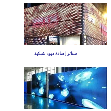
ستائر إضاءة ديود شبكية