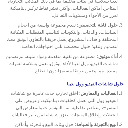
لدينا بسلاسة في بيئات مختلفة بما في ذلك المكاتب التجارية،
المتاجر، أماكن الفعاليات، وأكثر. تعتبر نقاط تركيز ديناميكية
تعزز من الأجواء ومستويات التفاعل.
حلول قابلة للتخصيص:
نقدم مجموعة واسعة من أحجام
الشاشات، والدقات، والتكوينات لتناسب المتطلبات المكانية
المختلفة وأهداف المشروع. يعمل فريقنا بالتعاون الوثيق معك
لتصميم وتنفيذ حلول مخصصة تلبي احتياجاتك الخاصة.
أداء موثوق:
مصنوعة من تقنية متقدمة ومواد متينة، تم تصميم
شاشات الفيديو وول لدينا لأداء موثوق. تعمل بسلاسة لفترات
ممتدة، مما يضمن عرضًا مستمرًا دون انقطاع.
حلول شاشات الفيديو وول لدينا
الفعاليات والمعارض:
اخلق تجارب حدث غامرة مع شاشات
الفيديو وول التي تعمل كخلفيات ديناميكية، وعروض على
المسرح، وعناصر تفاعلية. من المؤتمرات والمعارض إلى
الحفلات وإطلاق المنتجات، تعزز شاشاتنا من تأثير فعالياتك.
البيع بالتجزئة والضيافة:
حول بيئات البيع بالتجزئة وأماكن