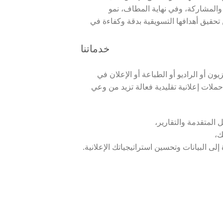
والمشاركة، وفي نهاية المطاف، نمو
ئم على المنظر الإعلامي المتطور باستمرار في دبي، تمكّن EDS الشركات من تحقيق أهدافها التسويقية بدقة وكفاءة في
خدماتنا
يون أو الراديو أو الطباعة أو الإعلان في
 حملات إعلانية تقليدية فعالة تزيد من وعي
 المتقدمة والتقارير،
ك،
إلى البيانات وتحسين استراتيجياتك الإعلانية.