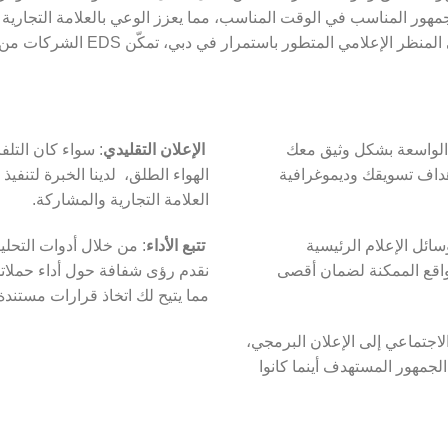
هور المناسب في الوقت المناسب، مما يعزز الوعي بالعلامة التجارية 
الأعمال. من خلال البقاء على اطلاع دا
 الواسعة بشكل وثيق معك
الإعلان
التقليدي
: سواء كان التلفز
اف تسويقك وديموغرافية
الهواء الطلق، لدينا الخبرة لتنفيذ
العلامة التجارية والمشاركة.
وسائل الإعلام الرئيسية
تتبع
الأداء
: من خلال أدوات التحليل
اقع الممكنة لضمان أقصى
نقدم رؤى شفافة حول أداء حملات
مما يتيح لك اتخاذ قرارات مستندة 
اجتماعي إلى الإعلان البرمجي،
لجمهور المستهدف أينما كانوا