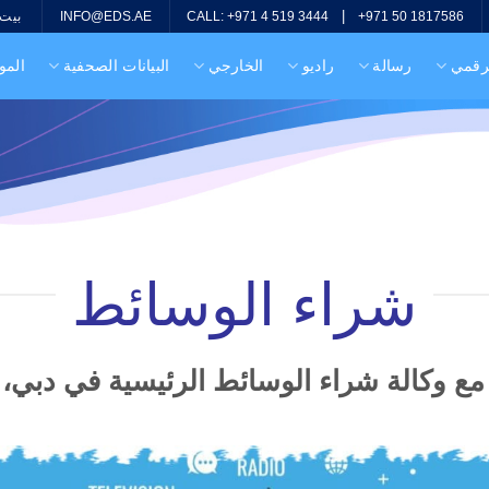
|
بيت
INFO@EDS.AE
CALL: +971 4 519 3444
+971 50 1817586
لرقمي
رسالة
راديو
الخارجي
البيانات الصحفية
المو
شراء الوسائط
ع وكالة شراء الوسائط الرئيسية في دبي، ا