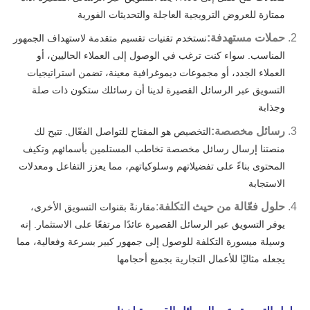
ممتازة للعروض الترويجية العاجلة والتحديثات الفورية
حملات مستهدفة:
نستخدم تقنيات تقسيم متقدمة لاستهداف الجمهور
المناسب. سواء كنت ترغب في الوصول إلى العملاء الحاليين، أو
العملاء الجدد، أو مجموعات ديموغرافية معينة، تضمن استراتيجيات
التسويق عبر الرسائل القصيرة لدينا أن رسائلك ستكون ذات صلة
وجذابة
رسائل مخصصة:
التخصيص هو المفتاح للتواصل الفعّال. تتيح لك
منصتنا إرسال رسائل مخصصة تخاطب المستلمين بأسمائهم وتكيف
المحتوى بناءً على تفضيلاتهم وسلوكياتهم، مما يعزز التفاعل ومعدلات
الاستجابة
حلول فعّالة من حيث التكلفة
:
مقارنةً بقنوات التسويق الأخرى،
يوفر التسويق عبر الرسائل القصيرة عائدًا مرتفعًا على الاستثمار. إنه
وسيلة ميسورة التكلفة للوصول إلى جمهور كبير بسرعة وفعالية، مما
يجعله مثاليًا للأعمال التجارية بجميع أحجامها