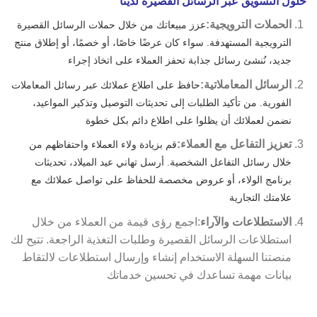
حلول التسويق عبر الرسائل القصيرة لدينا
الحملات الترويجية:
عزز مبيعاتك من خلال حملات الرسائل القصيرة
الترويجية المستهدفة. سواء كان عرضًا خاصًا، أو خصمًا، أو إطلاق منتج
جديد، نُنشئ رسائل جذابة تحفز العملاء على اتخاذ إجراء
الرسائل المعاملاتية:
حافظ على اطلاع عملائك عبر رسائل المعاملات
الفورية. من تأكيد الطلبات إلى تحديثات التوصيل وتذكير المواعيد،
نضمن لعملائك أن يظلوا على اطلاع دائم بكل خطوة
تعزيز التفاعل مع العملاء:
قم بزيادة ولاء العملاء واحتفاظهم من
خلال رسائل التفاعل الشخصية. أرسل تهاني عيد الميلاد، تحديثات
برنامج الولاء، أو عروض مخصصة للحفاظ على تواصل عملائك مع
علامتك التجارية
الاستطلاعات والآراء
:اجمع رؤى قيمة من العملاء من خلال
استطلاعات الرسائل القصيرة وطلبات التغذية الراجعة. تتيح لك
منصتنا السهلة الاستخدام إنشاء وإرسال استطلاعات لالتقاط
بيانات مهمة تساعدك في تحسين خدماتك