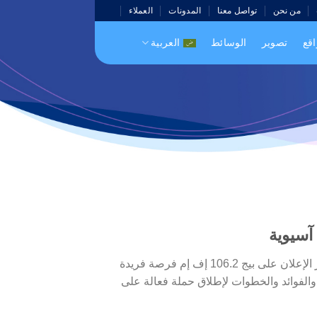
من نحن
تواصل معنا
المدونات
العملاء
اقع
تصوير
الوسائط
العربية
تُعد بيج 106.2 إف إم محطة إذاعية جنوب آسيوية بارزة معروفة بمحتواها المثير وبرامجها الموجهة نحو المجتمع. يوفر الإعلان على بيج 106.2 إف إم فرصة فريدة
والفوائد والخطوات لإطلاق حملة فعالة على