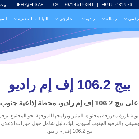
|
بيت
INFO@EDS.AE
CALL: +971 4 519 3444
+971 50 1817586
لرقمي
رسالة
راديو
الخارجي
البيانات الصحفية
المو
بيج 106.2 إف إم راديو
م راديو، محطة إذاعية جنوب آسيوية
موسيقى والترفيه الجنوب آسيوي. إليك دليل شامل حول خيارات الإعلان 
بيج 106.2 إف إم راديو.