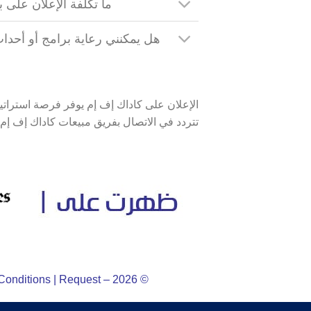
ما تكلفة الإعلان على بيج 106.2 إف إم ر
الإعلان على كاداك إف إم يوفر فرصة استراتيج
تتردد في الاتصال بفريق مبيعات كاداك إف إم
Conditions
|
Request
© 2026 – EDS FZCO (Express Digital Systems FZCO), All Rights Reserved. |