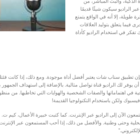
الذكية، والبث المباشر، من
ر الراديو سيكون شيئًا قديمًا
ة طويلة، إلا أنه في الواقع يتمتع
رى فيما يتعلق بتوليد العلاقات
ك تفكر في استخدام الراديو كأداة
 تطبيق سناب شات يعتبر أفضل أداة موجودة. ومع ذلك، إذا كانت فئتك ال
5 عامًا فأكثر)، يمكن أن يوفر لك الراديو قناة تواصل مثالية. بالإضافة إلى استهداف الج
ة في اهتماماتها والصفات الشخصية والهوايات التي تخاطبها. من منظور
فيسبوك ولكن باستخدام التكنولوجيا القديمة!
عون الآن إلى الراديو عبر الإنترنت. كما كتبت خبيرة الأعمال، كيم ت.
حلية وحتى وطنية. والأفضل من ذلك، إذا أحب المستمعون عبر الإنترنت 
لكتروني.”