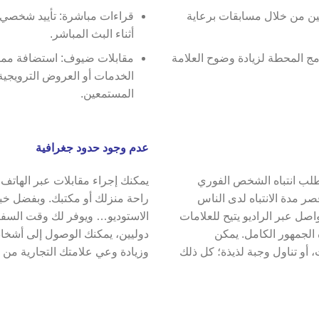
ين من خلال مسابقات برعاية
قراءات مباشرة: تأييد شخصي 
أثناء البث المباشر.
ج المحطة لزيادة وضوح العلامة
مقابلات ضيوف: استضافة ممثلي
الخدمات أو العروض الترويجية
المستمعين.
عدم وجود حدود جغرافية
تطلب انتباه الشخص الفوري
يمكنك إجراء مقابلات عبر الهاتف
 مدة الانتباه لدى الناس
راحة منزلك أو مكتبك. وبفضل خبر
اصل عبر الراديو يتيح للعلامات
الاستوديو… ويوفر لك وقت السفر. 
ه الجمهور الكامل. يمكن
دوليين، يمكنك الوصول إلى أشخا
، أو تناول وجبة لذيذة؛ كل ذلك
وزيادة وعي علامتك التجارية من خ