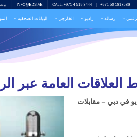
|
بيت
INFO@EDS.AE
CALL: +971 4 519 3444
+971 50 1817586
لرقمي
رسالة
راديو
الخارجي
البيانات الصحفية
المو
 العلاقات العامة عبر الرا
يو في دبي – مقابلات