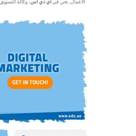
الأعمال. نحن في
اي دي اس
، وكالة التسوي