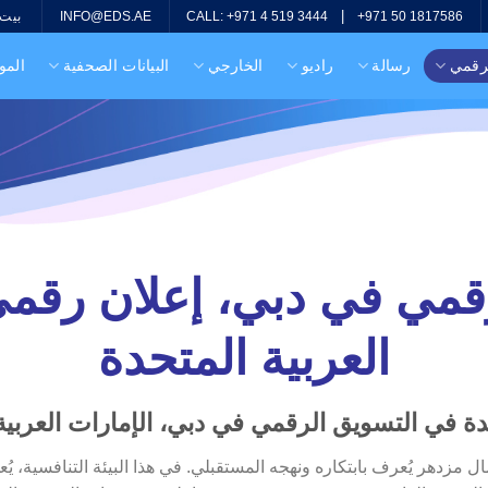
|
بيت
INFO@EDS.AE
CALL: +971 4 519 3444
+971 50 1817586
لرقمي
رسالة
راديو
الخارجي
البيانات الصحفية
المو
قمي في دبي، إعلان رقمي
العربية المتحدة
ة في التسويق الرقمي في دبي، الإمارات العربية
ل مزدهر يُعرف بابتكاره ونهجه المستقبلي. في هذا البيئة التنافسية، ي