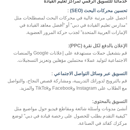
خدماتنا للتسويق الرقمي لمراكز تعليم القيادة
تحسين محركات البحث (SEO)
:
احصل على مرتبة عالية في محركات البحث لمصطلحات مثل
“مدارس تعليم القيادة في دبي” أو “أفضل معاهد القيادة في
الإمارات العربية المتحدة” لجذب حركة المرور العضوية.
الإعلان بالدفع لكل نقرة (PPC):
قم بتشغيل حملات مستهدفة على إعلانات Google والمنصات
الاجتماعية لتوليد عملاء محتملين مؤهلين وتعزيز التسجيلات.
التسويق عبر وسائل التواصل الاجتماعي
:
قم بالترويج لدوراتك التدريبية، ومشاركة قصص النجاح، والتواصل
مع الطلاب على Instagram وFacebook وTikTok والمزيد.
التسويق بالمحتوى:
أنشئ مدونات وأسئلة شائعة ومقاطع فيديو حول مواضيع مثل
“كيفية التقدم بطلب للحصول على رخصة قيادة في دبي” لوضع
مركزك كقائد في الصناعة.